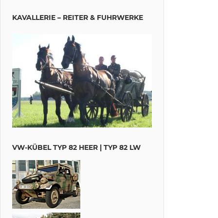
KAVALLERIE – REITER & FUHRWERKE
VW-KÜBEL TYP 82 HEER | TYP 82 LW