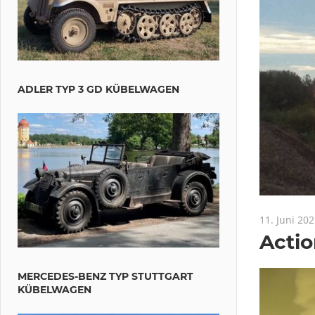
ADLER TYP 3 GD KÜBELWAGEN
11. Juni 20
Actio
MERCEDES-BENZ TYP STUTTGART
KÜBELWAGEN