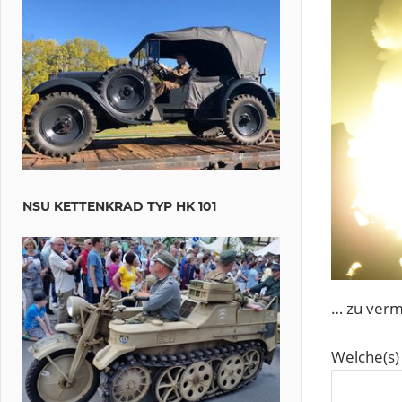
NSU KETTENKRAD TYP HK 101
… zu verm
Welche(s)