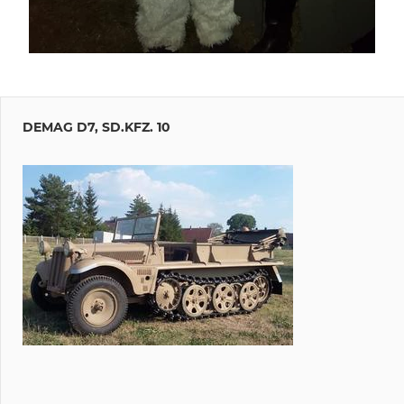
Beitragsnavigation
Vorheriger
Meißen
Beitrag:
DEMAG D7, SD.KFZ. 10
Albrechtsburg
– Historische
Darstellung
Kunstraub
effen
0