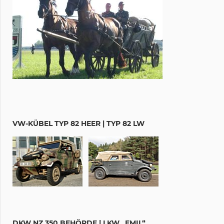
VW-KÜBEL TYP 82 HEER | TYP 82 LW
DKW NZ 350 BEHÖRDE | LKW „EMIL“