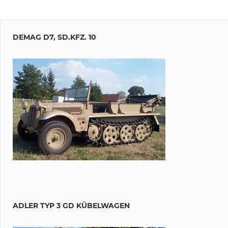
Beitragsnavigation
Vorheriger
4. Sep.
Beitrag:
DEMAG D7, SD.KFZ. 10
2011 | Tag
der
Sachsen in
Kamenz –
Festumzug
ter
g:
 7.
ich-
rich-
n
ADLER TYP 3 GD KÜBELWAGEN