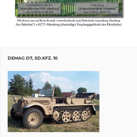
Beitragsnavigation
Vorheriger
Das Ketten- und
Beitrag:
DEMAG D7, SD.KFZ. 10
Altfahrzeugtreffen
in Neukirchen
eace
and