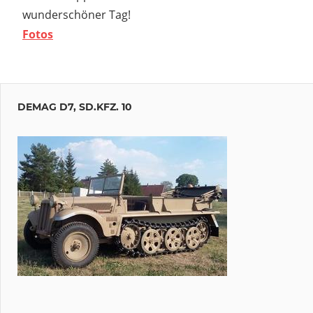
wunderschöner Tag!
Fotos
Beitragsnavigation
Vorheriger
Beitrag:
DEMAG D7, SD.KFZ. 10
Zeitzeugenvortrag
hster
ai-
rag:
 im
-
eum
a