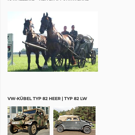
VW-KÜBEL TYP 82 HEER | TYP 82 LW