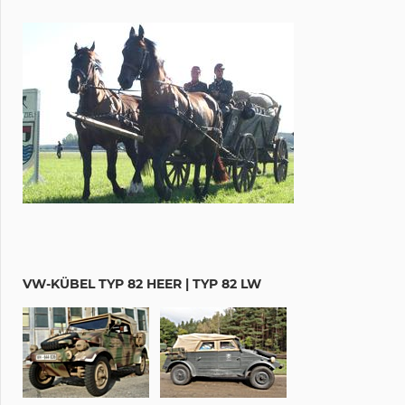
VW-KÜBEL TYP 82 HEER | TYP 82 LW