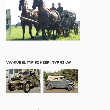
VW-KÜBEL TYP 82 HEER | TYP 82 LW