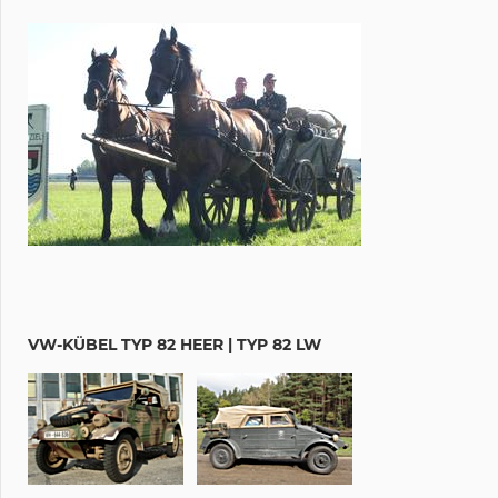
VW-KÜBEL TYP 82 HEER | TYP 82 LW