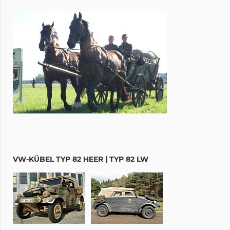
VW-KÜBEL TYP 82 HEER | TYP 82 LW