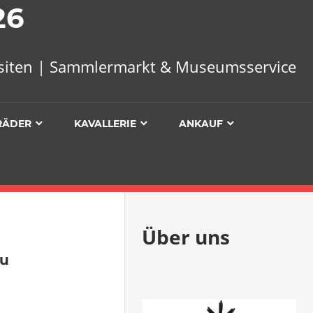
26
uisiten | Sammlermarkt & Museumsservice
RÄDER
KAVALLERIE
ANKAUF
Über uns
 Kommentare
zu