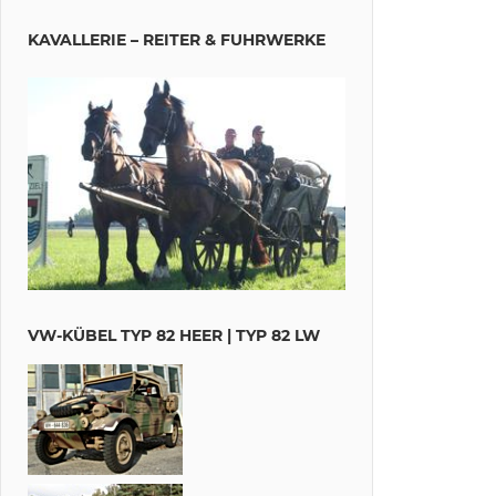
KAVALLERIE – REITER & FUHRWERKE
VW-KÜBEL TYP 82 HEER | TYP 82 LW