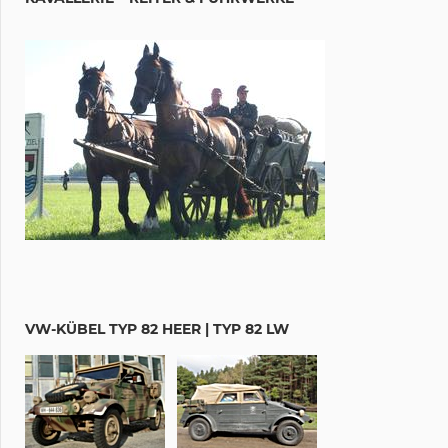
VW-KÜBEL TYP 82 HEER | TYP 82 LW