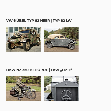
VW-KÜBEL TYP 82 HEER | TYP 82 LW
DKW NZ 350 BEHÖRDE | LKW „EMIL“