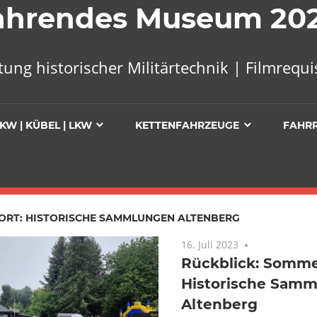
 Fahrendes Museum 20
tung historischer Militärtechnik | Filmreq
KW | KÜBEL | LKW
KETTENFAHRZEUGE
FAHR
ORT:
HISTORISCHE SAMMLUNGEN ALTENBERG
16. Juli 2023
Keine Komme
Rückblick: Sommer
Historische Sam
Altenberg