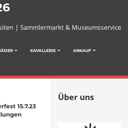
26
uisiten | Sammlermarkt & Museumsservice
RÄDER
KAVALLERIE
ANKAUF
Über uns
ntare
fest 15.7.23
mlungen