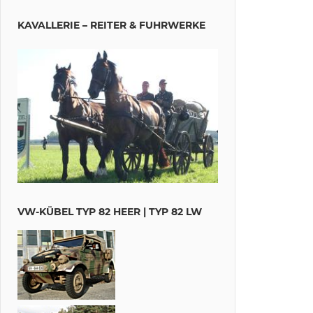
KAVALLERIE – REITER & FUHRWERKE
VW-KÜBEL TYP 82 HEER | TYP 82 LW