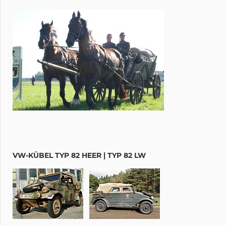
VW-KÜBEL TYP 82 HEER | TYP 82 LW