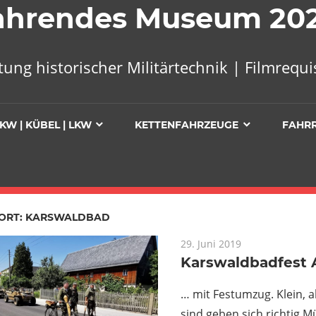
 Fahrendes Museum 20
tung historischer Militärtechnik | Filmreq
KW | KÜBEL | LKW
KETTENFAHRZEUGE
FAHR
ORT:
KARSWALDBAD
29. Juni 2019
Karswaldbadfest 
… mit Festumzug. Klein, a
sind geben sich richtig M