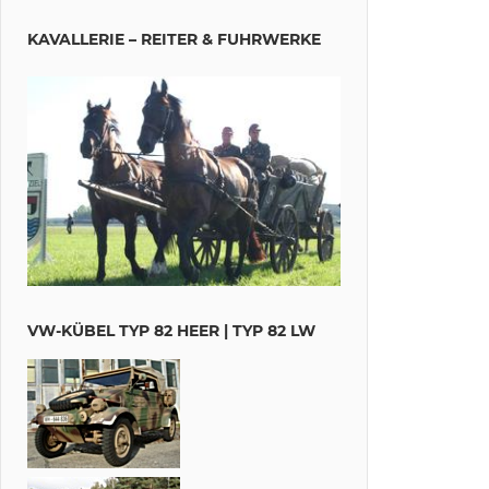
KAVALLERIE – REITER & FUHRWERKE
VW-KÜBEL TYP 82 HEER | TYP 82 LW