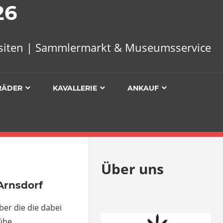
26
uisiten | Sammlermarkt & Museumsservice
RÄDER
KAVALLERIE
ANKAUF
Über uns
Arnsdorf
ber die die dabei
ühe.