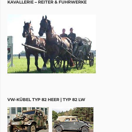
KAVALLERIE – REITER & FUHRWERKE
VW-KÜBEL TYP 82 HEER | TYP 82 LW