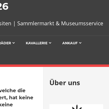
26
uisiten | Sammlermarkt & Museumsservice
RÄDER
KAVALLERIE
ANKAUF
Über uns
welche die
rt, hat keine
keine