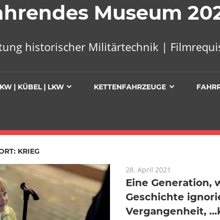
 Fahrendes Museum 20
tung historischer Militärtechnik | Filmreq
KW | KÜBEL | LKW
KETTENFAHRZEUGE
FAHR
ORT:
KRIEG
28. April 2021
Eine Generation, 
Geschichte ignorie
Vergangenheit, …