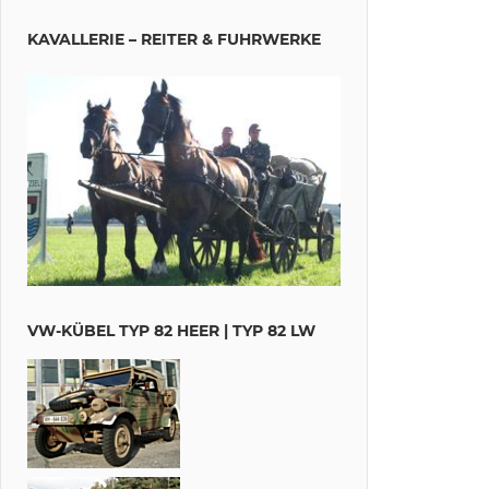
KAVALLERIE – REITER & FUHRWERKE
VW-KÜBEL TYP 82 HEER | TYP 82 LW