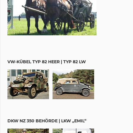
VW-KÜBEL TYP 82 HEER | TYP 82 LW
DKW NZ 350 BEHÖRDE | LKW „EMIL“