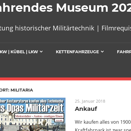
 Fahrendes Museum 20
tung historischer Militärtechnik | Filmreq
KW | KÜBEL | LKW
KETTENFAHRZEUGE
FAHR
ORT:
MILITARIA
25. Januar 2018
Ankauf
Wir kaufen alles von 1900 
Kraftfahrpark ist zwar spe