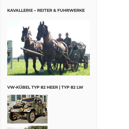
KAVALLERIE – REITER & FUHRWERKE
VW-KÜBEL TYP 82 HEER | TYP 82 LW