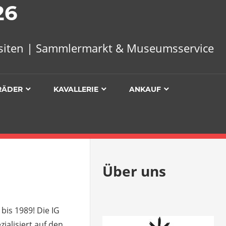
26
uisiten | Sammlermarkt & Museumsservice
RÄDER
KAVALLERIE
ANKAUF
Über uns
bis 1989! Die IG
zialisiert auf den