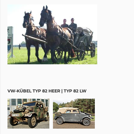
VW-KÜBEL TYP 82 HEER | TYP 82 LW