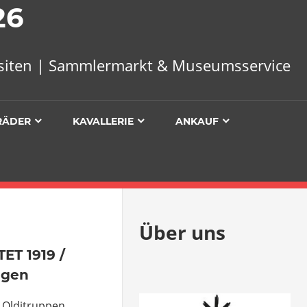
26
uisiten | Sammlermarkt & Museumsservice
RÄDER
KAVALLERIE
ANKAUF
Über uns
entare
T 1919 /
egen
 Olditruppen