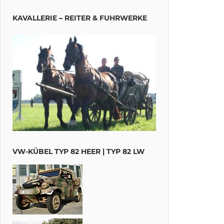
KAVALLERIE – REITER & FUHRWERKE
VW-KÜBEL TYP 82 HEER | TYP 82 LW