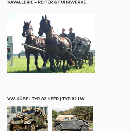
KAVALLERIE – REITER & FUHRWERKE
VW-KÜBEL TYP 82 HEER | TYP 82 LW