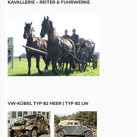
KAVALLERIE – REITER & FUHRWERKE
VW-KÜBEL TYP 82 HEER | TYP 82 LW