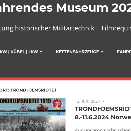
 Fahrendes Museum 20
tung historischer Militärtechnik | Filmreq
KW | KÜBEL | LKW
KETTENFAHRZEUGE
FAHR
ORT:
TRONDHJEMSRIDTET
12. Juni 2024
Keine Komm
TRONDHJEMSRIDTE
8.-11.6.2024 Norw
Aus unseren sächsischen