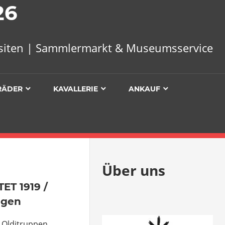
26
uisiten | Sammlermarkt & Museumsservice
RÄDER
KAVALLERIE
ANKAUF
Über uns
entare
T 1919 /
egen
 Olditruppen