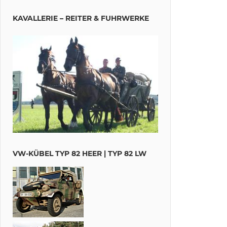
KAVALLERIE – REITER & FUHRWERKE
VW-KÜBEL TYP 82 HEER | TYP 82 LW