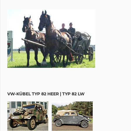
VW-KÜBEL TYP 82 HEER | TYP 82 LW