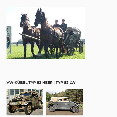
VW-KÜBEL TYP 82 HEER | TYP 82 LW