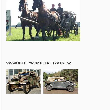
VW-KÜBEL TYP 82 HEER | TYP 82 LW