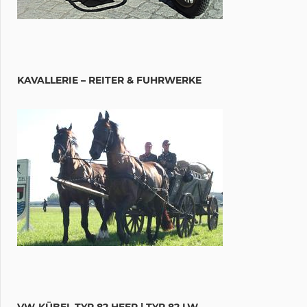
KAVALLERIE – REITER & FUHRWERKE
VW-KÜBEL TYP 82 HEER | TYP 82 LW