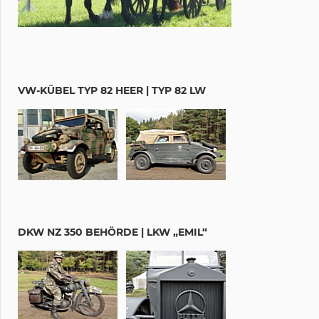
VW-KÜBEL TYP 82 HEER | TYP 82 LW
DKW NZ 350 BEHÖRDE | LKW „EMIL“