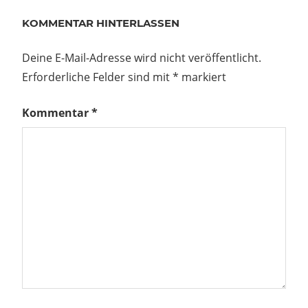
Beitragsnavigation
Vorheriger
NVA
KOMMENTAR HINTERLASSEN
Beitrag:
Brückenbauübung
1981
Deine E-Mail-Adresse wird nicht veröffentlicht.
Erforderliche Felder sind mit
*
markiert
–
Kommentar
*
ruf