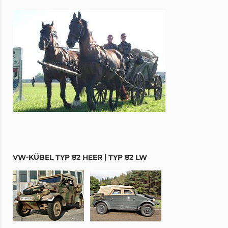
VW-KÜBEL TYP 82 HEER | TYP 82 LW