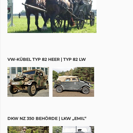
VW-KÜBEL TYP 82 HEER | TYP 82 LW
DKW NZ 350 BEHÖRDE | LKW „EMIL“