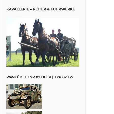
KAVALLERIE – REITER & FUHRWERKE
VW-KÜBEL TYP 82 HEER | TYP 82 LW