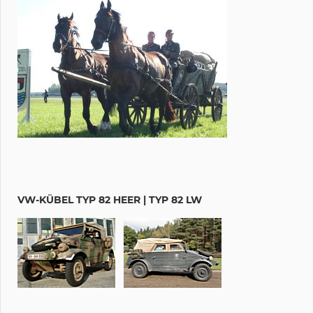
VW-KÜBEL TYP 82 HEER | TYP 82 LW