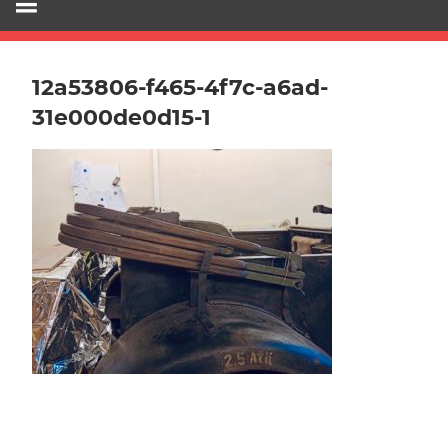
12a53806-f465-4f7c-a6ad-
31e000de0d15-1