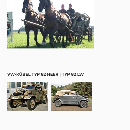
VW-KÜBEL TYP 82 HEER | TYP 82 LW