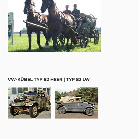
VW-KÜBEL TYP 82 HEER | TYP 82 LW