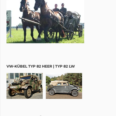
VW-KÜBEL TYP 82 HEER | TYP 82 LW