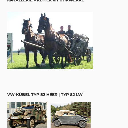
VW-KÜBEL TYP 82 HEER | TYP 82 LW