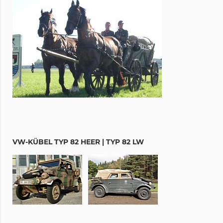
VW-KÜBEL TYP 82 HEER | TYP 82 LW