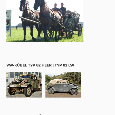
VW-KÜBEL TYP 82 HEER | TYP 82 LW