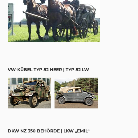
VW-KÜBEL TYP 82 HEER | TYP 82 LW
DKW NZ 350 BEHÖRDE | LKW „EMIL“