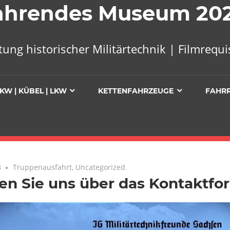
 Fahrendes Museum 20
tung historischer Militärtechnik | Filmreq
KW | KÜBEL | LKW
KETTENFAHRZEUGE
FAHR
3
Keine Kommentare
Truppenausfahrt
,
Uncategorized
n Sie uns über das Kontaktfor