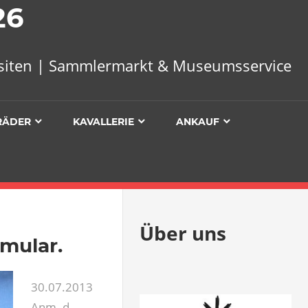
26
uisiten | Sammlermarkt & Museumsservice
RÄDER
KAVALLERIE
ANKAUF
Über uns
mular.
30.07.2013
Anm. d.