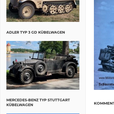
ADLER TYP 3 GD KÜBELWAGEN
Beitr
Vorherig
MERCEDES-BENZ TYP STUTTGART
KOMMENT
KÜBELWAGEN
Beitrag:
Damit