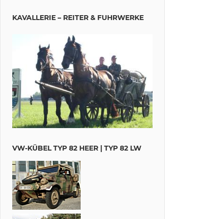
KAVALLERIE – REITER & FUHRWERKE
VW-KÜBEL TYP 82 HEER | TYP 82 LW