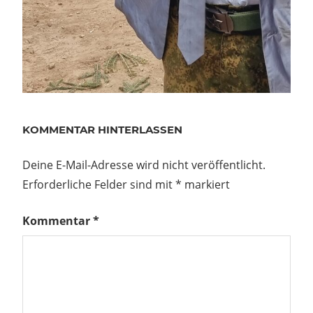
CHISTI
HIMMELFAHRT
KOMMENTAR HINTERLASSEN
MILITÄRTECHNIKFREUNDE
SACHSEN
Deine E-Mail-Adresse wird nicht veröffentlicht.
Erforderliche Felder sind mit
*
markiert
Beitragsnavigation
Vorheriger
Ausstellung:
Beitrag:
Dresdner
Kommentar
*
NVA-
Privatmuseum
sehr zu
empfehlen!