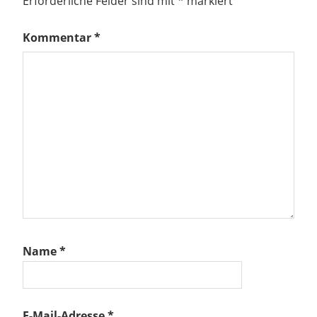
Erforderliche Felder sind mit
*
markiert
Kommentar
*
Name
*
E-Mail-Adresse
*