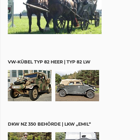
VW-KÜBEL TYP 82 HEER | TYP 82 LW
DKW NZ 350 BEHÖRDE | LKW „EMIL“