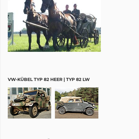
VW-KÜBEL TYP 82 HEER | TYP 82 LW