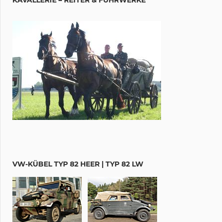
VW-KÜBEL TYP 82 HEER | TYP 82 LW