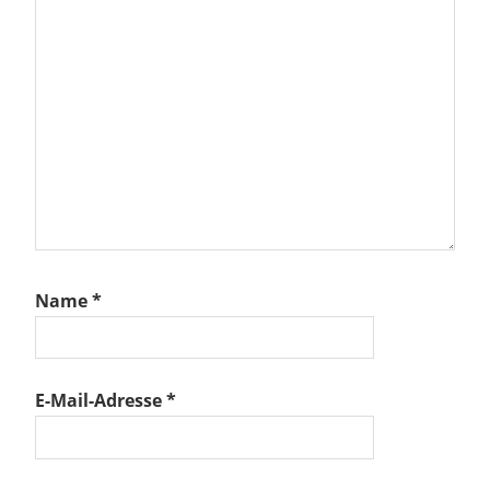
lied
am
sche
stung
Name
*
E-Mail-Adresse
*