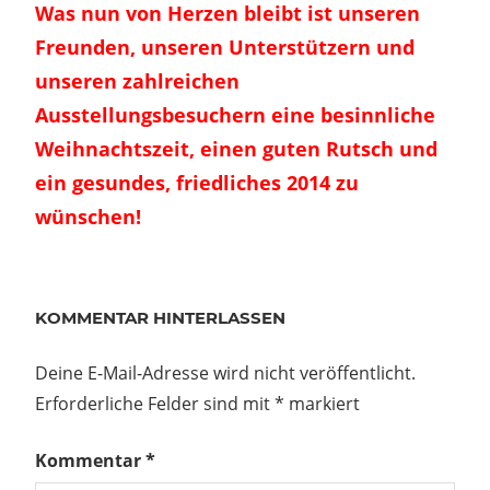
Was nun von Herzen bleibt ist unseren
Freunden, unseren Unterstützern und
unseren zahlreichen
Ausstellungsbesuchern eine besinnliche
Weihnachtszeit, einen guten Rutsch und
ein gesundes, friedliches 2014 zu
wünschen!
Beitragsnavigation
Vorheriger
BMW
KOMMENTAR HINTERLASSEN
Beitrag:
R75
Motor
Deine E-Mail-Adresse wird nicht veröffentlicht.
überholt
Erforderliche Felder sind mit
*
markiert
zu
verkaufen
Kommentar
*