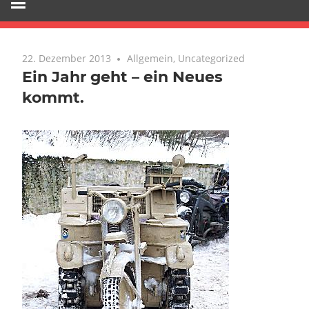
22. Dezember 2013
Keine Kommentare
Allgemein
,
Uncategorized
Ein Jahr geht – ein Neues
kommt.