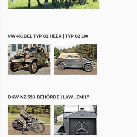
VW-KÜBEL TYP 82 HEER | TYP 82 LW
DKW NZ 350 BEHÖRDE | LKW „EMIL“