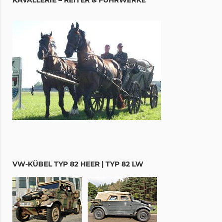
VW-KÜBEL TYP 82 HEER | TYP 82 LW