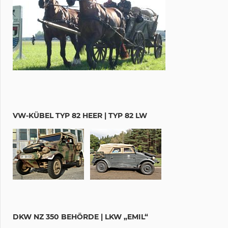
VW-KÜBEL TYP 82 HEER | TYP 82 LW
DKW NZ 350 BEHÖRDE | LKW „EMIL“