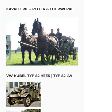
KAVALLERIE – REITER & FUHRWERKE
VW-KÜBEL TYP 82 HEER | TYP 82 LW