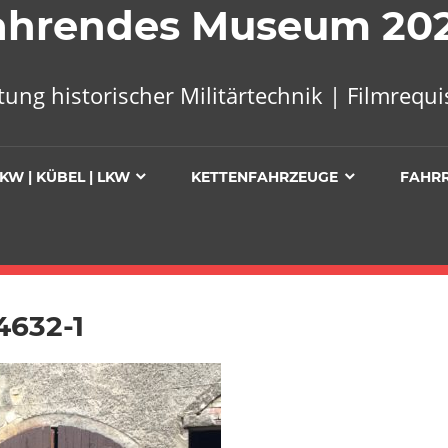
 Fahrendes Museum 20
tung historischer Militärtechnik | Filmreq
KW | KÜBEL | LKW
KETTENFAHRZEUGE
FAHR
4632-1