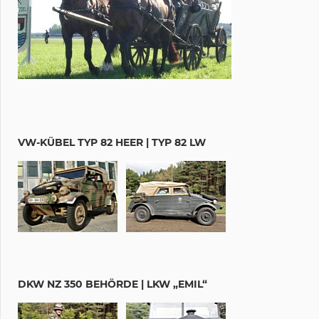
VW-KÜBEL TYP 82 HEER | TYP 82 LW
DKW NZ 350 BEHÖRDE | LKW „EMIL“